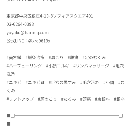
東京都中央区銀座4-13-8ソフィアスクエア401
03-6264-0393
yoyaku@hariniq.com
公式LINE：@xrd9619x
#美容鍼 #鍼灸治療 #肩こり #腰痛 #足のむくみ
#ハーブピーリング #小顔コルギ #リンパマッサージ #毛穴
洗浄
#ニキビ #ニキビ跡 #毛穴の黒ずみ #毛穴汚れ #小顔 #む
くみ
#リフトアップ #顔のこり #たるみ #頭痛 #東銀座 #銀座
■□━━━━━━━━━━━━━━━━━━━━━━━━━□
■