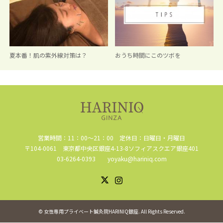
夏本番！肌の紫外線対策は？
おうち時間にこのツボを
営業時間：11：00～21：00 定休日：日曜日・月曜日
〒104-0061 東京都中央区銀座4-13-8ソフィアスクエア銀座401
03-6264-0393 yoyaku@hariniq.com
Instagram
X
©
女性専用プライベート鍼灸院HARINIQ銀座
. All Rights Reserved.