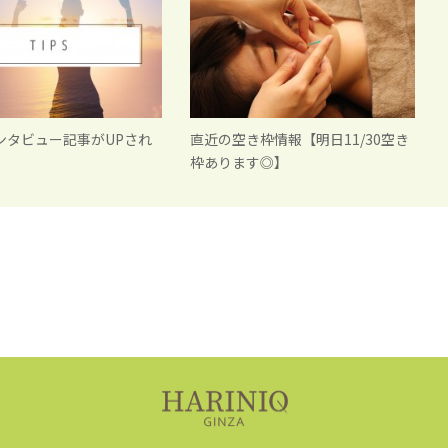
ンタビュー記事がUPされ
直近の空き枠情報【明日11/30空き
枠あります◎】