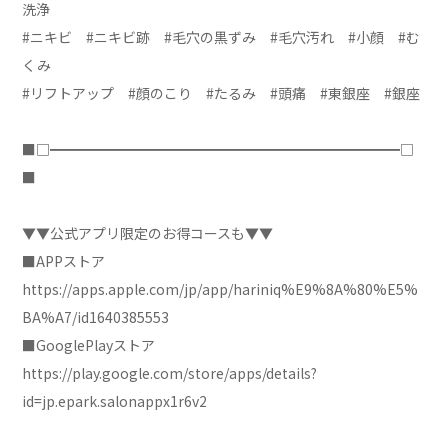
洗浄
#ニキビ #ニキビ跡 #毛穴の黒ずみ #毛穴汚れ #小顔 #む
くみ
#リフトアップ #顔のこり #たるみ #頭痛 #東銀座 #銀座
■□━━━━━━━━━━━━━━━━━━━━━━━━━□
■
▼▼公式アプリ限定のお得コースも▼▼
■APPストア
https://apps.apple.com/jp/app/hariniq%E9%8A%80%E5%
BA%A7/id1640385553
■GooglePlayストア
https://play.google.com/store/apps/details?
id=jp.epark.salonappx1r6v2