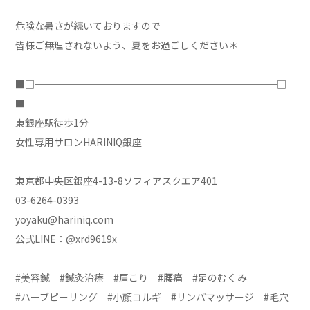
危険な暑さが続いておりますので
皆様ご無理されないよう、夏をお過ごしください＊
■□━━━━━━━━━━━━━━━━━━━━━━━━━□
■
東銀座駅徒歩1分
女性専用サロンHARINIQ銀座
東京都中央区銀座4-13-8ソフィアスクエア401
03-6264-0393
yoyaku@hariniq.com
公式LINE：@xrd9619x
#美容鍼 #鍼灸治療 #肩こり #腰痛 #足のむくみ
#ハーブピーリング #小顔コルギ #リンパマッサージ #毛穴