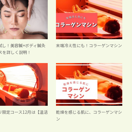
試し！美容鍼+ボディ鍼灸
末端冷え性にも！コラーゲンマシン
ースを詳しく説明！
リ限定コース12月は【温活
乾燥を感じる肌に、コラーゲンマシ
ン