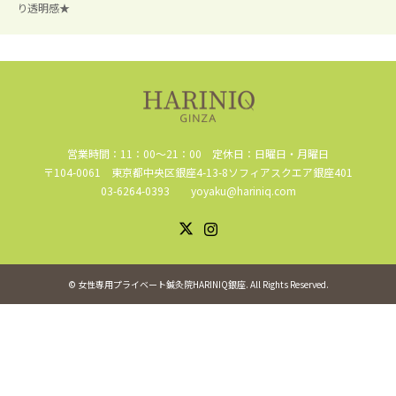
り透明感★
営業時間：11：00～21：00 定休日：日曜日・月曜日
〒104-0061 東京都中央区銀座4-13-8ソフィアスクエア銀座401
03-6264-0393 yoyaku@hariniq.com
Instagram
X
©
女性専用プライベート鍼灸院HARINIQ銀座
. All Rights Reserved.