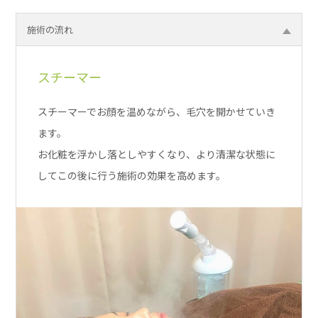
施術の流れ
スチーマー
クレンジング&ディープクレンジング
角栓処理
超音波毛穴洗浄
モデリングマスク
スチーマーでお顔を温めながら、毛穴を開かせていき
スキンケアブランド『エステダム』のアイテムを使
毛穴の角栓を浮き上がらせるために、コットンパック
超音波洗浄機を使用し、浮き出た角栓を中心に除去し
お肌に必要なミネラルが豊富に入った珪藻土とヒアル
ます。
用。美容のプロや、エステティシャンを含め、世界中
を載せて温めていきます。
ていきます。
ロン酸(保湿)、ヒト型セラミド(肌バリア)・アラント
お化粧を浮かし落としやすくなり、より清潔な状態に
の女性に愛用されているフランスのスキンケアブラン
肌の上を優しく滑らせて行うので、痛みなどはござい
イン・カンゾウ根エキス(抗炎症)、EGF(再生)、加水分
してこの後に行う施術の効果を高めます。
ドです。
ません。
解コラーゲン(肌のハリ)を贅沢に配合されたモデリン
肌表面の皮脂膜を保護しながら安全に汚れを取り除
グマスクです。しっとりもっちりしたお肌に仕上がり
き、お肌を清潔な状態にして、施術の効果を高める下
ます。
準備をします。