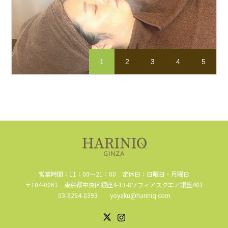
1
2
3
4
5
営業時間：11：00～21：00 定休日：日曜日・月曜日
〒104-0061 東京都中央区銀座4-13-8ソフィアスクエア銀座401
03-6264-0393 yoyaku@hariniq.com
Instagram
X