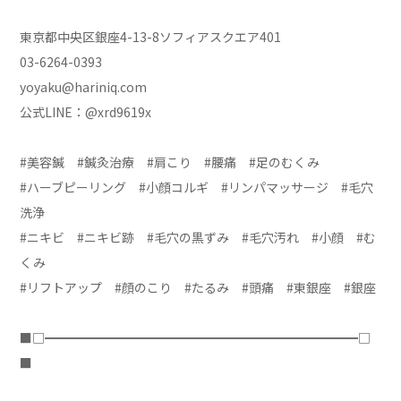
東京都中央区銀座4-13-8ソフィアスクエア401
03-6264-0393
yoyaku@hariniq.com
公式LINE：@xrd9619x
#美容鍼 #鍼灸治療 #肩こり #腰痛 #足のむくみ
#ハーブピーリング #小顔コルギ #リンパマッサージ #毛穴
洗浄
#ニキビ #ニキビ跡 #毛穴の黒ずみ #毛穴汚れ #小顔 #む
くみ
#リフトアップ #顔のこり #たるみ #頭痛 #東銀座 #銀座
■□━━━━━━━━━━━━━━━━━━━━━━━━━□
■