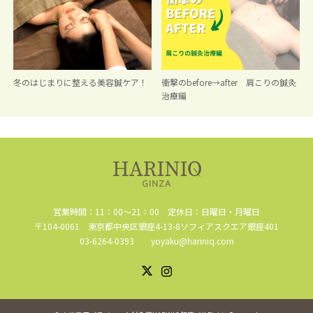
冬のはじまりに整える美容鍼ケア！
衝撃のbefore→after 肩こりの鍼灸
治療編
営業時間：11：00～21：00 定休日：日曜日・月曜日
〒104-0061 東京都中央区銀座4-13-8ソフィアスクエア銀座401
03-6264-0393 yoyaku@hariniq.com
Instagram
X